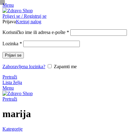
Menu
pinup
Prijavi se / Registruj se
mosbet casino
mosbet
mostbet казино
Prijava
Kreiraj nalog
Korisničko ime ili adresa e-pošte
*
Lozinka
*
Prijavi se
Zaboravljena lozinka?
Zapamti me
Pretraži
Lista želja
Menu
Pretraži
marija
Kategorije