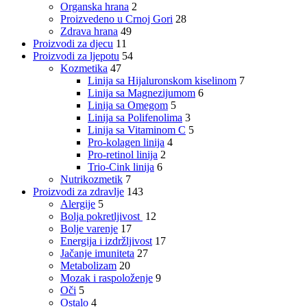
Organska hrana
2
Proizvedeno u Crnoj Gori
28
Zdrava hrana
49
Proizvodi za djecu
11
Proizvodi za ljepotu
54
Kozmetika
47
Linija sa Hijaluronskom kiselinom
7
Linija sa Magnezijumom
6
Linija sa Omegom
5
Linija sa Polifenolima
3
Linija sa Vitaminom C
5
Pro-kolagen linija
4
Pro-retinol linija
2
Trio-Cink linija
6
Nutrikozmetik
7
Proizvodi za zdravlje
143
Alergije
5
Bolja pokretljivost
12
Bolje varenje
17
Energija i izdržljivost
17
Jačanje imuniteta
27
Metabolizam
20
Mozak i raspoloženje
9
Oči
5
Ostalo
4