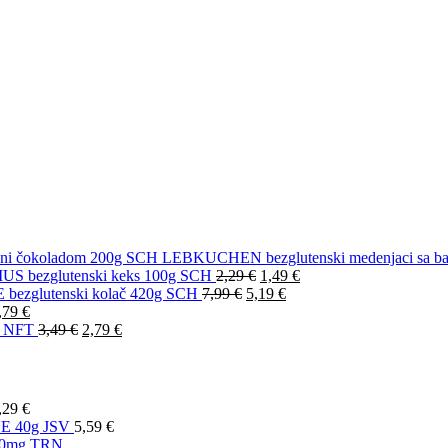
LEBKUCHEN bezglutenski medenjaci sa ba
S bezglutenski keks 100g SCH
2,29
€
1,49
€
ezglutenski kolač 420g SCH
7,99
€
5,19
€
,79
€
g NFT
3,49
€
2,79
€
,29
€
E 40g JSV
5,59
€
00mg TRN