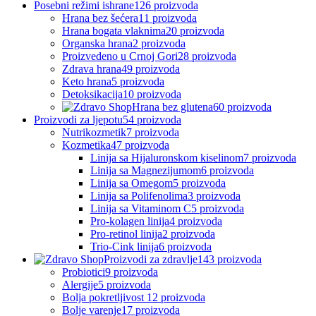
Posebni režimi ishrane
126 proizvoda
Hrana bez šećera
11 proizvoda
Hrana bogata vlaknima
20 proizvoda
Organska hrana
2 proizvoda
Proizvedeno u Crnoj Gori
28 proizvoda
Zdrava hrana
49 proizvoda
Keto hrana
5 proizvoda
Detoksikacija
10 proizvoda
Hrana bez glutena
60 proizvoda
Proizvodi za ljepotu
54 proizvoda
Nutrikozmetik
7 proizvoda
Kozmetika
47 proizvoda
Linija sa Hijaluronskom kiselinom
7 proizvoda
Linija sa Magnezijumom
6 proizvoda
Linija sa Omegom
5 proizvoda
Linija sa Polifenolima
3 proizvoda
Linija sa Vitaminom C
5 proizvoda
Pro-kolagen linija
4 proizvoda
Pro-retinol linija
2 proizvoda
Trio-Cink linija
6 proizvoda
Proizvodi za zdravlje
143 proizvoda
Probiotici
9 proizvoda
Alergije
5 proizvoda
Bolja pokretljivost
12 proizvoda
Bolje varenje
17 proizvoda