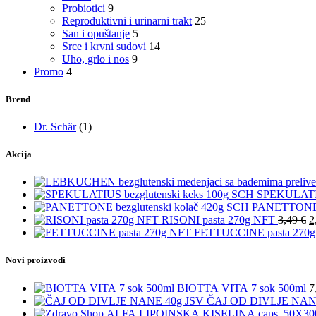
Probiotici
9
Reproduktivni i urinarni trakt
25
San i opuštanje
5
Srce i krvni sudovi
14
Uho, grlo i nos
9
Promo
4
Brend
Dr. Schär
(1)
Akcija
SPEKULATIU
PANETTONE b
RISONI pasta 270g NFT
3,49
€
2
FETTUCCINE pasta 270
Novi proizvodi
BIOTTA VITA 7 sok 500ml
7
ČAJ OD DIVLJE NAN
ALFA LIPOINSKA KISELINA caps. 50X3