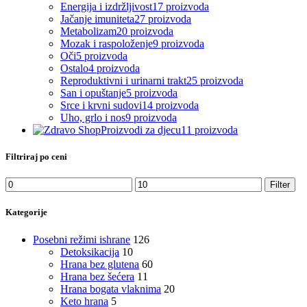
Energija i izdržljivost
17 proizvoda
Jačanje imuniteta
27 proizvoda
Metabolizam
20 proizvoda
Mozak i raspoloženje
9 proizvoda
Oči
5 proizvoda
Ostalo
4 proizvoda
Reproduktivni i urinarni trakt
25 proizvoda
San i opuštanje
5 proizvoda
Srce i krvni sudovi
14 proizvoda
Uho, grlo i nos
9 proizvoda
Proizvodi za djecu
11 proizvoda
Filtriraj po ceni
Filter
Kategorije
Posebni režimi ishrane
126
Detoksikacija
10
Hrana bez glutena
60
Hrana bez šećera
11
Hrana bogata vlaknima
20
Keto hrana
5