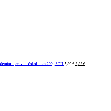
demima preliveni čokoladom 200g SCH
5,89
€
3,83
€