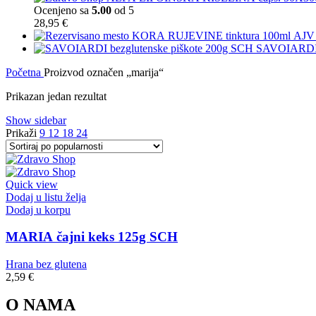
Ocenjeno sa
5.00
od 5
28,95
€
KORA RUJEVINE tinktura 100ml AJ
SAVOIARDI b
Početna
Proizvod označen „marija“
Prikazan jedan rezultat
Show sidebar
Prikaži
9
12
18
24
Quick view
Dodaj u listu želja
Dodaj u korpu
MARIA čajni keks 125g SCH
Hrana bez glutena
2,59
€
O NAMA