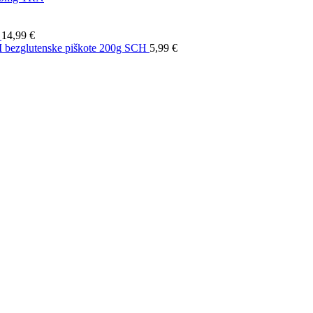
V
14,99
€
ezglutenske piškote 200g SCH
5,99
€