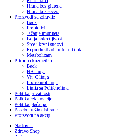
Keto hrana
Hrana bez glutena
Hrana bez šećera
Proizvodi za zdravlje
Back
Probiotici
Jačanje imuniteta
Bolja pokretljivost
Srce i krvni sudovi
Reproduktivni i urinarni trakt
Metabolizam
Prirodna kozmetika
Back
HA linija
Vit. C linija
Pro-retinol linija
Linija sa Polifenolima
Politika privatnosti
Politika reklamacije
Politika plaćanja
Posebni režimi ishrane
Proizvodi na akciji
Naslovna
Zdravo Shop