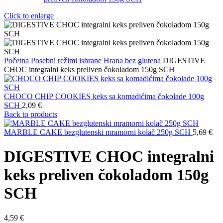
Click to enlarge
Početna
Posebni režimi ishrane
Hrana bez glutena
DIGESTIVE
CHOC integralni keks preliven čokoladom 150g SCH
CHOCO CHIP COOKIES keks sa komadićima čokolade 100g
SCH
2,09
€
Back to products
MARBLE CAKE bezglutenski mramorni kolač 250g SCH
5,69
€
DIGESTIVE CHOC integralni
keks preliven čokoladom 150g
SCH
4,59
€