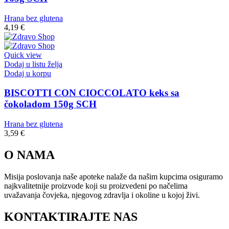
Hrana bez glutena
4,19
€
Quick view
Dodaj u listu želja
Dodaj u korpu
BISCOTTI CON CIOCCOLATO keks sa
čokoladom 150g SCH
Hrana bez glutena
3,59
€
O NAMA
Misija poslovanja naše apoteke nalaže da našim kupcima osiguramo
najkvalitetnije proizvode koji su proizvedeni po načelima
uvažavanja čovjeka, njegovog zdravlja i okoline u kojoj živi.
KONTAKTIRAJTE NAS