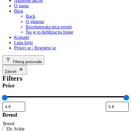
Aktuelne akcije
O nama
Blog
Back
O glutenu
Bezglutenska pica recept
Šta je to liofilizacija hrane
Kontakt
Lista želja
Prijavi se / Registruj se
Filtriraj proizvode
Zatvori
Filters
Price
Brend
Brend
Dr. Schär