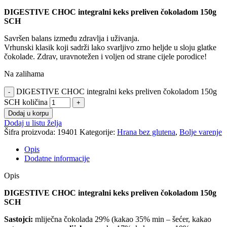
DIGESTIVE CHOC integralni keks preliven čokoladom 150g
SCH
Savršen balans između zdravlja i uživanja.
Vrhunski klasik koji sadrži lako svarljivo zrno heljde u sloju glatke
čokolade. Zdrav, uravnotežen i voljen od strane cijele porodice!
Na zalihama
DIGESTIVE CHOC integralni keks preliven čokoladom 150g
SCH količina
Dodaj u korpu
Dodaj u listu želja
Šifra proizvoda:
19401
Kategorije:
Hrana bez glutena
,
Bolje varenje
Opis
Dodatne informacije
Opis
DIGESTIVE CHOC integralni keks preliven čokoladom 150g
SCH
Sastojci:
mliječna čokolada 29% (kakao 35% min – šećer, kakao