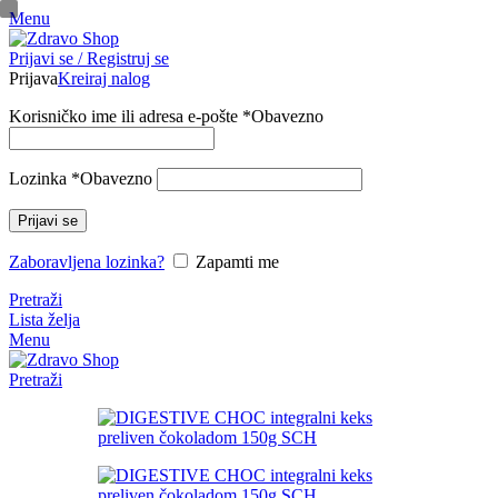
Menu
pinup
Prijavi se / Registruj se
mosbet casino
mosbet
mostbet казино
Prijava
Kreiraj nalog
Korisničko ime ili adresa e-pošte
*
Obavezno
Lozinka
*
Obavezno
Prijavi se
Zaboravljena lozinka?
Zapamti me
Pretraži
Lista želja
Menu
Pretraži