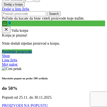
Dodaj u korpu
Dodaj u listu želja
Search
Počnite da kucate da biste videli proizvode koje tražite.
0
Vaša korpa
Korpa je prazna!
Niste dodali nijedan proizvod u korpu.
Pregledaj proizvode
Shop
Lista želja
Moj nalog
Iskoristite popust na preko 100 artikala
do 50%
Popusti od 25.11. do 30.11.2025.
PROIZVODI NA POPUSTU