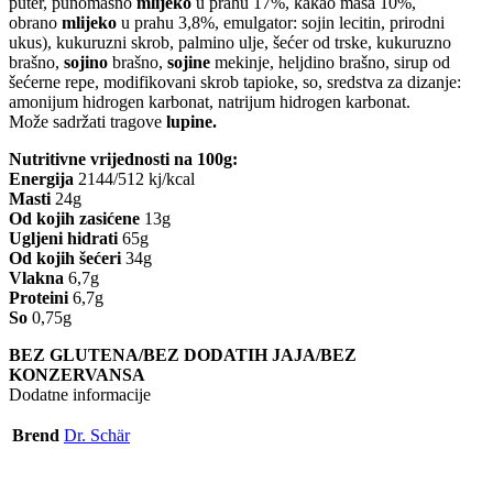
puter, punomasno
mlijeko
u prahu 17%, kakao masa 10%,
obrano
mlijeko
u prahu 3,8%, emulgator: sojin lecitin, prirodni
ukus), kukuruzni skrob, palmino ulje, šećer od trske, kukuruzno
brašno,
sojino
brašno,
sojine
mekinje, heljdino brašno, sirup od
šećerne repe, modifikovani skrob tapioke, so, sredstva za dizanje:
amonijum hidrogen karbonat, natrijum hidrogen karbonat.
Može sadržati tragove
lupine.
Nutritivne vrijednosti na 100g:
Energija
2144/512 kj/kcal
Masti
24g
Od kojih zasićene
13g
Ugljeni hidrati
65g
Od kojih šećeri
34g
Vlakna
6,7g
Proteini
6,7g
So
0,75g
BEZ GLUTENA/BEZ DODATIH JAJA/BEZ
KONZERVANSA
Dodatne informacije
Brend
Dr. Schär