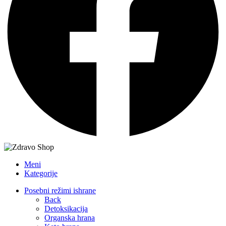
Meni
Kategorije
Posebni režimi ishrane
Back
Detoksikacija
Organska hrana