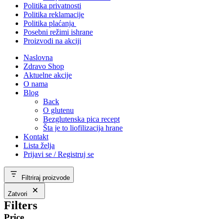
Politika privatnosti
Politika reklamacije
Politika plaćanja
Posebni režimi ishrane
Proizvodi na akciji
Naslovna
Zdravo Shop
Aktuelne akcije
O nama
Blog
Back
O glutenu
Bezglutenska pica recept
Šta je to liofilizacija hrane
Kontakt
Lista želja
Prijavi se / Registruj se
Filtriraj proizvode
Zatvori
Filters
Price