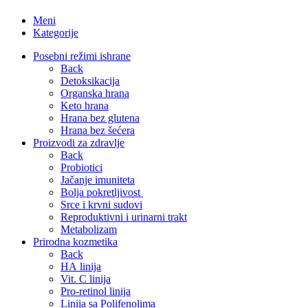
Meni
Kategorije
Posebni režimi ishrane
Back
Detoksikacija
Organska hrana
Keto hrana
Hrana bez glutena
Hrana bez šećera
Proizvodi za zdravlje
Back
Probiotici
Jačanje imuniteta
Bolja pokretljivost
Srce i krvni sudovi
Reproduktivni i urinarni trakt
Metabolizam
Prirodna kozmetika
Back
HA linija
Vit. C linija
Pro-retinol linija
Linija sa Polifenolima