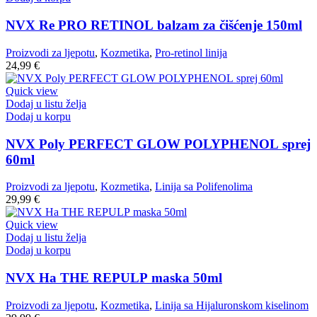
NVX Re PRO RETINOL balzam za čišćenje 150ml
Proizvodi za ljepotu
,
Kozmetika
,
Pro-retinol linija
24,99
€
Quick view
Dodaj u listu želja
Dodaj u korpu
NVX Poly PERFECT GLOW POLYPHENOL sprej
60ml
Proizvodi za ljepotu
,
Kozmetika
,
Linija sa Polifenolima
29,99
€
Quick view
Dodaj u listu želja
Dodaj u korpu
NVX Ha THE REPULP maska 50ml
Proizvodi za ljepotu
,
Kozmetika
,
Linija sa Hijaluronskom kiselinom