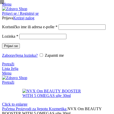
Menu
pinup
Prijavi se / Registruj se
mosbet casino
mosbet
mostbet казино
Prijava
Kreiraj nalog
Korisničko ime ili adresa e-pošte
*
Lozinka
*
Prijavi se
Zaboravljena lozinka?
Zapamti me
Pretraži
Lista želja
Menu
Pretraži
Click to enlarge
Početna
Proizvodi za ljepotu
Kozmetika
NVX Om BEAUTY
BOOSTER WITH 5 OMEGAS ulje 30ml