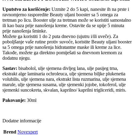
Uputstvo za korišćenje:
Uzmite 2 do 5 kapi, nanesite ih na prste i
ravnomjerno rasporedite Beauty uljani booster sa 5 omega za
tretman po licu. Booster ulje za tretman može se koristiti samostalno
ili kao baza prije nanošenja kreme. Ostavite da se upije 5 minuta
prije nanošenja šminke.
Možete ga koristiti 1 do 2 puta dnevno (ujutru i/ili uveče). Za
poboljšanje vaše rutine protiv suvoće, koristite Beauty uljani booster
sa 5 omega prije nanošenja hidratantne maske ili kreme za lice.
Takođe, možete ga direktno pomiješati sa dnevnom kremom za
dodatnu njegu.
Sastav:
bisabolol, ulje sjemena divljeg lana, ulje pasijeg trna,
ekstrakt alge laminaria ochroleuca, ulje sjemena biljke plukenetia
volubilis, ulje sjemena nara, ekstrakt lista ruzmarina, ulje sjemena
marule, ulje sjemena susama, ulje sjemenki jojobe, tokoferol, ulje
sjemenki suncokreta, skvalan, kaprilno/ kaprilni trigliceridi, miris.
Pakovanje:
30ml
Dodatne informacije
Brend
Novexpert