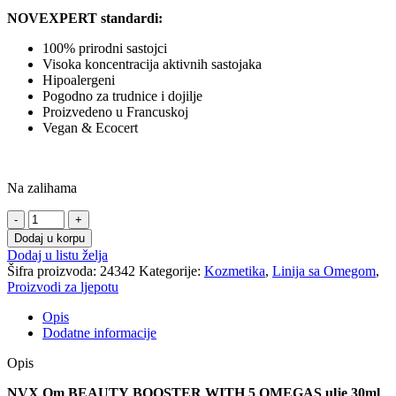
NOVEXPERT standardi:
100% prirodni sastojci
Visoka koncentracija aktivnih sastojaka
Hipoalergeni
Pogodno za trudnice i dojilje
Proizvedeno u Francuskoj
Vegan & Ecocert
Na zalihama
Dodaj u korpu
Dodaj u listu želja
Šifra proizvoda:
24342
Kategorije:
Kozmetika
,
Linija sa Omegom
,
Proizvodi za ljepotu
Opis
Dodatne informacije
Opis
NVX Om BEAUTY BOOSTER WITH 5 OMEGAS ulje 30ml