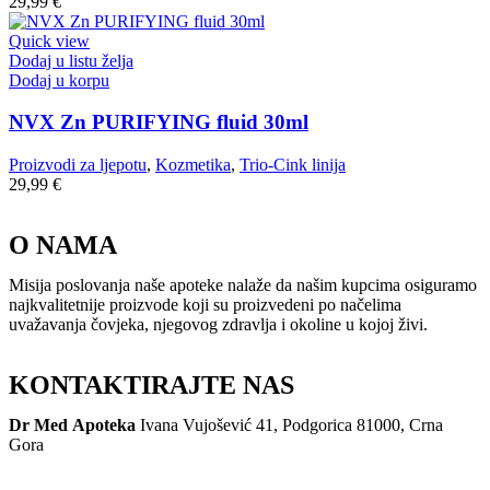
29,99
€
Quick view
Dodaj u listu želja
Dodaj u korpu
NVX Zn PURIFYING fluid 30ml
Proizvodi za ljepotu
,
Kozmetika
,
Trio-Cink linija
29,99
€
O NAMA
Misija poslovanja naše apoteke nalaže da našim kupcima osiguramo
najkvalitetnije proizvode koji su proizvedeni po načelima
uvažavanja čovjeka, njegovog zdravlja i okoline u kojoj živi.
KONTAKTIRAJTE NAS
Dr Med Apoteka
Ivana Vujošević 41, Podgorica 81000, Crna
Gora