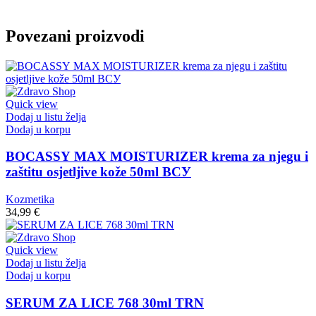
Povezani proizvodi
Quick view
Dodaj u listu želja
Dodaj u korpu
BOCASSY MАХ MOISTURIZER krema za njegu i
zaštitu osjetljive kože 50ml ВСУ
Kozmetika
34,99
€
Quick view
Dodaj u listu želja
Dodaj u korpu
SERUM ZA LICE 768 30ml TRN