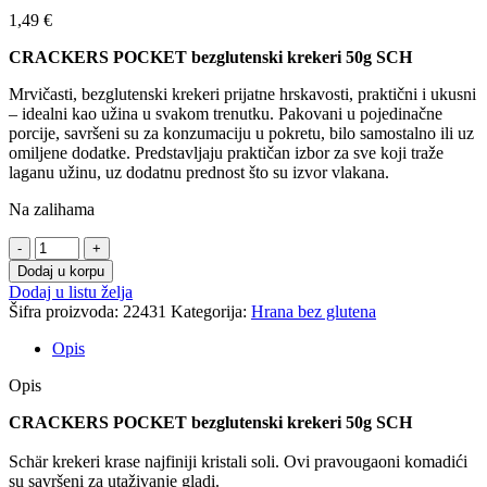
1,49
€
CRACKERS POCKET bezglutenski krekeri 50g SCH
Mrvičasti, bezglutenski krekeri prijatne hrskavosti, praktični i ukusni
– idealni kao užina u svakom trenutku. Pakovani u pojedinačne
porcije, savršeni su za konzumaciju u pokretu, bilo samostalno ili uz
omiljene dodatke. Predstavljaju praktičan izbor za sve koji traže
laganu užinu, uz dodatnu prednost što su izvor vlakana.
Na zalihama
Dodaj u korpu
Dodaj u listu želja
Šifra proizvoda:
22431
Kategorija:
Hrana bez glutena
Opis
Opis
CRACKERS POCKET bezglutenski krekeri 50g SCH
Schär krekeri krase najfiniji kristali soli. Ovi pravougaoni komadići
su savršeni za utaživanje gladi.