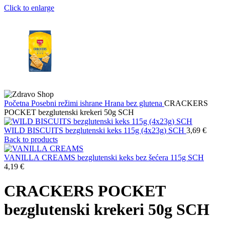
Click to enlarge
Početna
Posebni režimi ishrane
Hrana bez glutena
CRACKERS
POCKET bezglutenski krekeri 50g SCH
WILD BISCUITS bezglutenski keks 115g (4x23g) SCH
3,69
€
Back to products
VANILLA CREAMS bezglutenski keks bez šećera 115g SCH
4,19
€
CRACKERS POCKET
bezglutenski krekeri 50g SCH