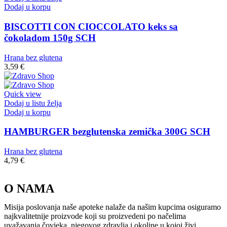
Dodaj u korpu
BISCOTTI CON CIOCCOLATO keks sa
čokoladom 150g SCH
Hrana bez glutena
3,59
€
Quick view
Dodaj u listu želja
Dodaj u korpu
HAMBURGER bezglutenska zemička 300G SCH
Hrana bez glutena
4,79
€
O NAMA
Misija poslovanja naše apoteke nalaže da našim kupcima osiguramo
najkvalitetnije proizvode koji su proizvedeni po načelima
uvažavanja čovjeka, njegovog zdravlja i okoline u kojoj živi.