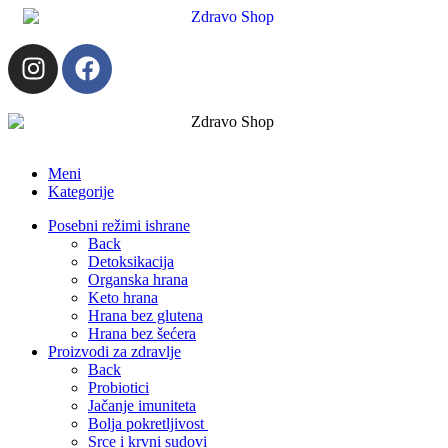
Meni
Kategorije
Posebni režimi ishrane
Back
Detoksikacija
Organska hrana
Keto hrana
Hrana bez glutena
Hrana bez šećera
Proizvodi za zdravlje
Back
Probiotici
Jačanje imuniteta
Bolja pokretljivost
Srce i krvni sudovi