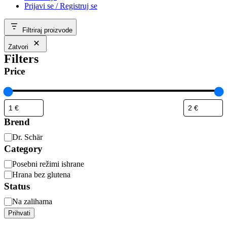
Prijavi se / Registruj se
Filtriraj proizvode
Zatvori
Filters
Price
Brend
Dr. Schär
Category
Posebni režimi ishrane
Hrana bez glutena
Status
Na zalihama
Prihvati