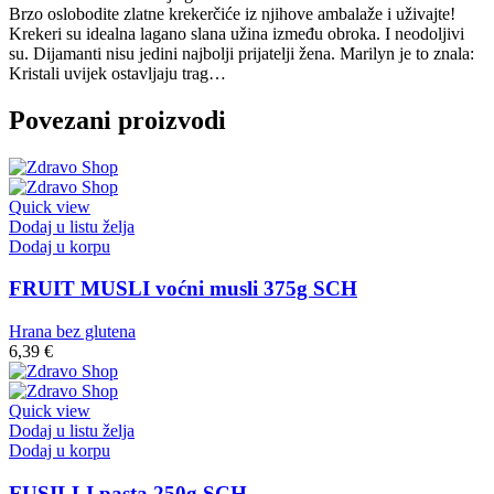
Brzo oslobodite zlatne krekerčiće iz njihove ambalaže i uživajte!
Krekeri su idealna lagano slana užina između obroka. I neodoljivi
su. Dijamanti nisu jedini najbolji prijatelji žena. Marilyn je to znala:
Kristali uvijek ostavljaju trag…
Povezani proizvodi
Quick view
Dodaj u listu želja
Dodaj u korpu
FRUIT MUSLI voćni musli 375g SCH
Hrana bez glutena
6,39
€
Quick view
Dodaj u listu želja
Dodaj u korpu
FUSILLI pasta 250g SCH