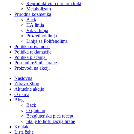
Reproduktivni i urinarni trakt
Metabolizam
Prirodna kozmetika
Back
HA linija
Vit. C linija
Pro-retinol linija
Linija sa Polifenolima
Politika privatnosti
Politika reklamacije
Politika plaćanja
Posebni režimi ishrane
Proizvodi na akciji
Naslovna
Zdravo Shop
Aktuelne akcije
O nama
Blog
Back
O glutenu
Bezglutenska pica recept
Šta je to liofilizacija hrane
Kontakt
Lista želja