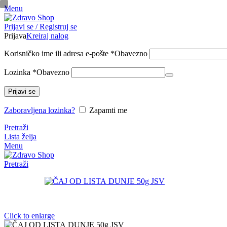
Menu
pinup
Prijavi se / Registruj se
mosbet casino
mosbet
mostbet казино
Prijava
Kreiraj nalog
Korisničko ime ili adresa e-pošte
*
Obavezno
Lozinka
*
Obavezno
Prijavi se
Zaboravljena lozinka?
Zapamti me
Pretraži
Lista želja
Menu
Pretraži
Click to enlarge