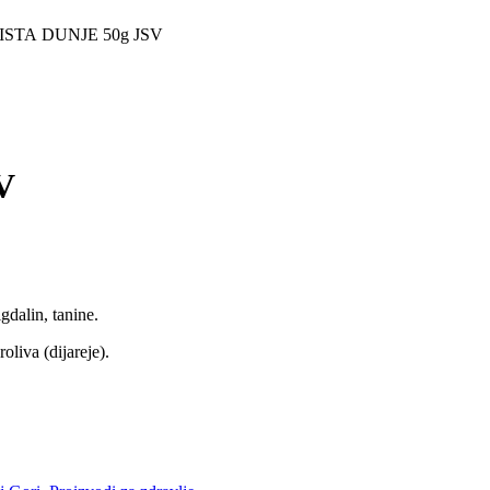
ISTA DUNJE 50g JSV
V
gdalin, tanine.
oliva (dijareje).