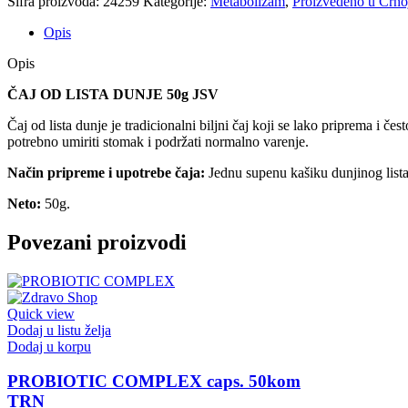
Šifra proizvoda:
24259
Kategorije:
Metabolizam
,
Proizvedeno u Crno
Opis
Opis
ČAJ OD LISTA DUNJE 50g JSV
Čaj od lista dunje je tradicionalni biljni čaj koji se lako priprema 
potrebno umiriti stomak i podržati normalno varenje.
Način pripreme i upotrebe čaja:
Jednu supenu kašiku dunjinog lista p
Neto:
50g.
Povezani proizvodi
Quick view
Dodaj u listu želja
Dodaj u korpu
PROBIOTIC COMPLEX caps. 50kom
TRN