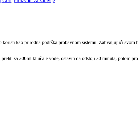
j Gori
,
Proizvodi za zdravlje
i često koristi kao prirodna podrška probavnom sistemu. Zahvaljujući sv
reliti sa 200ml ključale vode, ostaviti da odstoji
30 minuta, potom proci