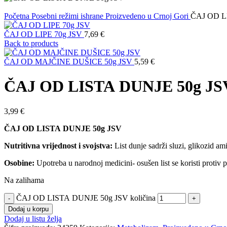
Početna
Posebni režimi ishrane
Proizvedeno u Crnoj Gori
ČAJ OD L
ČAJ OD LIPE 70g JSV
7,69
€
Back to products
ČAJ OD MAJČINE DUŠICE 50g JSV
5,59
€
ČAJ OD LISTA DUNJE 50g JS
3,99
€
ČAJ OD LISTA DUNJE 50g JSV
Nutritivna vrijednost i svojstva:
List dunje sadrži sluzi, glikozid ami
Osobine:
Upotreba u narodnoj medicini- osušen list se koristi protiv pr
Na zalihama
ČAJ OD LISTA DUNJE 50g JSV količina
Dodaj u korpu
Dodaj u listu želja