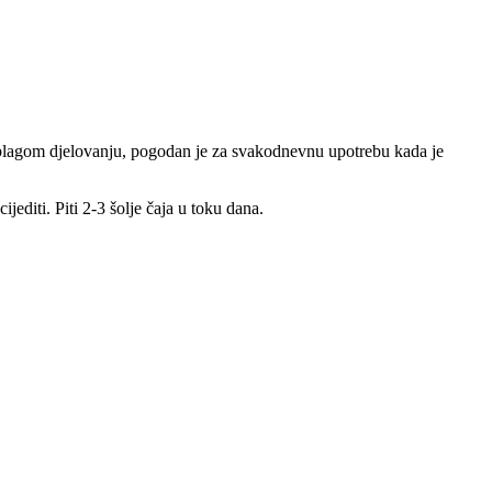
om blagom djelovanju, pogodan je za svakodnevnu upotrebu kada je
jediti. Piti 2-3 šolje čaja u toku dana.