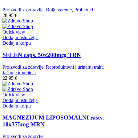
Proizvodi za zdravlje
,
Bolje varenje
,
Probiotici
28,95
€
Quick view
Dodaj u listu želja
Dodaj u korpu
SELEN caps. 50x200mcg TRN
Proizvodi za zdravlje
,
Reproduktivni i urinarni trakt
,
Jačanje imuniteta
22,95
€
Quick view
Dodaj u listu želja
Dodaj u korpu
MAGNEZIJUM LIPOSOMALNI rastv.
10x375mg MRN
Proizvodi za zdravlje