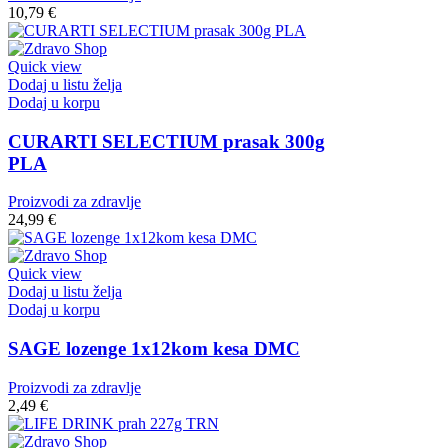
10,79
€
Quick view
Dodaj u listu želja
Dodaj u korpu
CURARTI SELECTIUM prasak 300g
PLA
Proizvodi za zdravlje
24,99
€
Quick view
Dodaj u listu želja
Dodaj u korpu
SAGE lozenge 1x12kom kesa DMC
Proizvodi za zdravlje
2,49
€