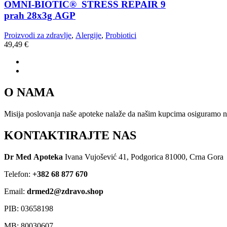
OMNI-BIOTIC® STRESS REPAIR 9
prah 28x3g AGP
Proizvodi za zdravlje
,
Alergije
,
Probiotici
49,49
€
O NAMA
Misija poslovanja naše apoteke nalaže da našim kupcima osiguramo naj
KONTAKTIRAJTE NAS
Dr Med Apoteka
Ivana Vujošević 41, Podgorica 81000, Crna Gora
Telefon:
+382 68 877 670
Email:
drmed2@zdravo.shop
PIB: 03658198
MB: 80030607