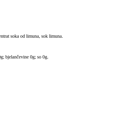
entrat soka od limuna, sok limuna.
0g; bjelančevine 0g; so 0g.