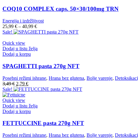
COQ10 COMPLEX caps. 50×30/100mg TRN
Energija i izdržljivost
25,99
€
–
40,99
€
Sale!
Quick view
Dodaj u listu želja
Dodaj u korpu
SPAGHETTI pasta 270g NFT
Posebni režimi ishrane
,
Hrana bez glutena
,
Bolje varenje
,
Detoksikaci
3,49
€
2,79
€
Sale!
Quick view
Dodaj u listu želja
Dodaj u korpu
FETTUCCINE pasta 270g NFT
Posebni režimi ishrane
,
Hrana bez glutena
,
Bolje varenje
,
Detoksikaci