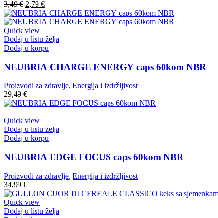
3,49
€
2,79
€
Quick view
Dodaj u listu želja
Dodaj u korpu
NEUBRIA CHARGE ENERGY caps 60kom NBR
Proizvodi za zdravlje
,
Energija i izdržljivost
29,49
€
Quick view
Dodaj u listu želja
Dodaj u korpu
NEUBRIA EDGE FOCUS caps 60kom NBR
Proizvodi za zdravlje
,
Energija i izdržljivost
34,99
€
Quick view
Dodaj u listu želja