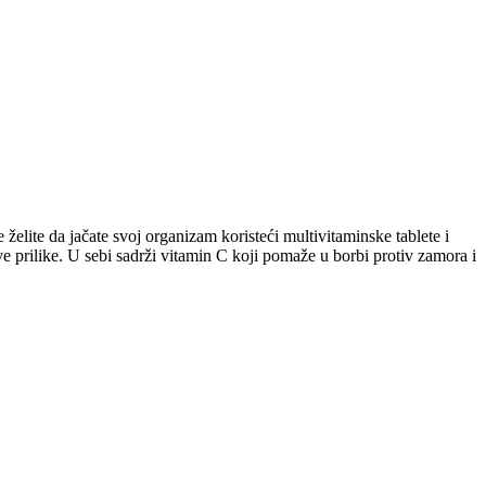
želite da jačate svoj organizam koristeći multivitaminske tablete i
e prilike. U sebi sadrži vitamin C koji pomaže u borbi protiv zamora i