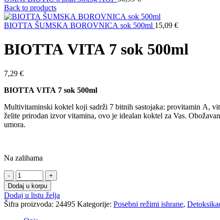
Back to products
BIOTTA ŠUMSKA BOROVNICA sok 500ml
15,09
€
BIOTTA VITA 7 sok 500ml
7,29
€
BIOTTA VITA 7 sok 500ml
Multivitaminski koktel koji sadrži 7 bitnih sastojaka: provitamin A, v
želite prirodan izvor vitamina, ovo je idealan koktel za Vas. Obožava
umora.
Na zalihama
Dodaj u korpu
Dodaj u listu želja
Šifra proizvoda:
24495
Kategorije:
Posebni režimi ishrane
,
Detoksikac