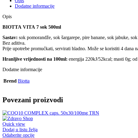
Opis
Dodatne informacije
Opis
BIOTTA VITA 7 sok 500ml
Sastav:
sok pomorandže, sok šargarepe, pire banane, sok jabuke, sok a
Bez aditiva.
Prije upotrebe promućkati, servirati hladno. Može se koristiti 4 dana n
Hranljive vrijednosti na 100ml:
energija 220kJ/52kcal; masti 0g; od 
Dodatne informacije
Brend
Biotta
Povezani proizvodi
Quick view
Dodaj u listu želja
Odaberite opcije