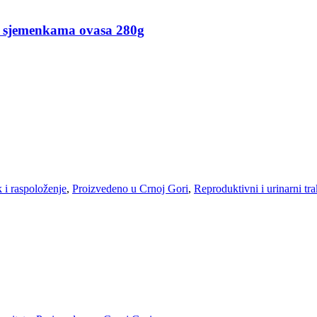
jemenkama ovasa 280g
i raspoloženje
,
Proizvedeno u Crnoj Gori
,
Reproduktivni i urinarni tra