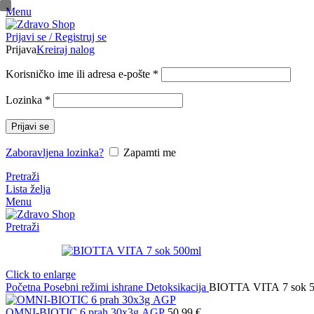
Menu
pinup
Prijavi se / Registruj se
mosbet casino
mosbet
mostbet казино
Prijava
Kreiraj nalog
Korisničko ime ili adresa e-pošte
*
Lozinka
*
Prijavi se
Zaboravljena lozinka?
Zapamti me
Pretraži
Lista želja
Menu
Pretraži
Click to enlarge
Početna
Posebni režimi ishrane
Detoksikacija
BIOTTA VITA 7 sok 
OMNI-BIOTIC 6 prah 30x3g AGP
50,99
€