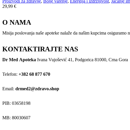
Proizvodi za zdravlje
,
Bolje varenje
,
Energija i izdržljivost
,
Jačanje im
29,99
€
O NAMA
Misija poslovanja naše apoteke nalaže da našim kupcima osiguramo naj
KONTAKTIRAJTE NAS
Dr Med Apoteka
Ivana Vujošević 41, Podgorica 81000, Crna Gora
Telefon:
+382 68 877 670
Email:
drmed2@zdravo.shop
PIB: 03658198
MB: 80030607