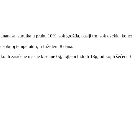
nanasa, surutka u prahu 10%, sok grožđa, pasiji trn, sok cvekle, konc
a sobnoj temperaturi, u frižideru 8 dana.
kojih zasićene masne kiseline 0g; ugljeni hidrati 13g; od kojih šećeri 1