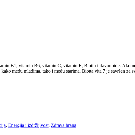
itamin B1, vitamin B6, vitamin C, vitamin E, Biotin i flavonoide. Ako ne 
n kako među mladima, tako i među starima. Biotta vita 7 je savršen za sv
ija
,
Energija i izdržljivost
,
Zdrava hrana