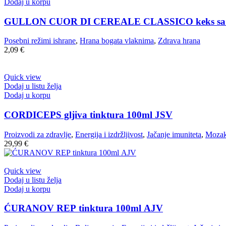
Dodaj u korpu
GULLON CUOR DI CEREALE CLASSICO keks sa s
Posebni režimi ishrane
,
Hrana bogata vlaknima
,
Zdrava hrana
2,09
€
Quick view
Dodaj u listu želja
Dodaj u korpu
CORDICEPS gljiva tinktura 100ml JSV
Proizvodi za zdravlje
,
Energija i izdržljivost
,
Jačanje imuniteta
,
Mozak 
29,99
€
Quick view
Dodaj u listu želja
Dodaj u korpu
ĆURANOV REP tinktura 100ml AJV