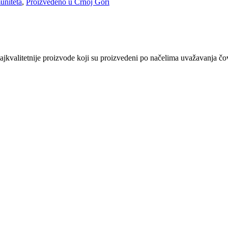
uniteta
,
Proizvedeno u Crnoj Gori
kvalitetnije proizvode koji su proizvedeni po načelima uvažavanja čovj