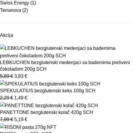
Swiss Energy
(1)
Terranova
(2)
Akcija
LEBKUCHEN bezglutenski medenjaci sa bademima preliveni
čokoladom 200g SCH
5,89
€
3,83
€
SPEKULATIUS bezglutenski keks 100g SCH
2,29
€
1,49
€
PANETTONE bezglutenski kolač 420g SCH
7,99
€
5,19
€