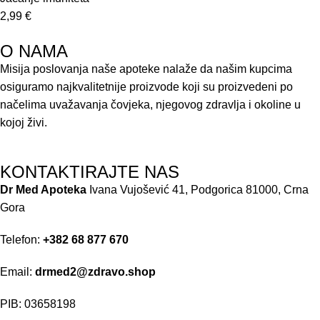
2,99
€
O NAMA
Misija poslovanja naše apoteke nalaže da našim kupcima
osiguramo najkvalitetnije proizvode koji su proizvedeni po
načelima uvažavanja čovjeka, njegovog zdravlja i okoline u
kojoj živi.
KONTAKTIRAJTE NAS
Dr Med Apoteka
Ivana Vujošević 41, Podgorica 81000, Crna
Gora
Telefon:
+382 68 877 670
Email:
drmed2@zdravo.shop
PIB: 03658198