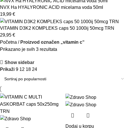
NVX Ha HYALYRONIC ACID micelarna voda 50ml
19,99
€
VITAMIN D3K2 KOMPLEKS caps 50 1000ij 50mcg TRN
29,95
€
Početna
Proizvod označen „vitamin c“
Prikazano je svih 3 rezultata
Show sidebar
Prikaži
9
12
18
24
Dodaj u korpu