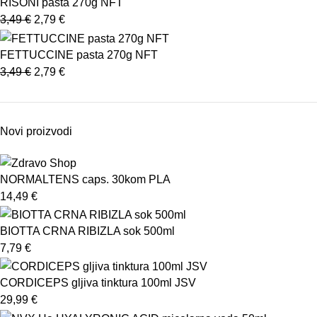
RISONI pasta 270g NFT
3,49
€
2,79
€
FETTUCCINE pasta 270g NFT
3,49
€
2,79
€
Novi proizvodi
NORMALTENS caps. 30kom PLA
14,49
€
BIOTTA CRNA RIBIZLA sok 500ml
7,79
€
CORDICEPS gljiva tinktura 100ml JSV
29,99
€