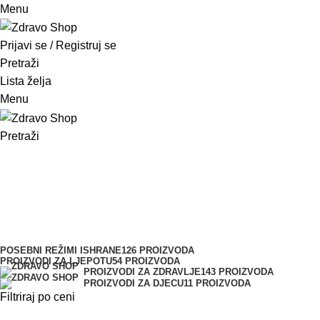
Menu
pinup
mosbet casino
mosbet
mostbet казино
Prijavi se / Registruj se
Pretraži
Lista želja
Menu
Pretraži
vitamin c
Kategorije
POSEBNI REŽIMI ISHRANE
126 PROIZVODA
PROIZVODI ZA LJEPOTU
54 PROIZVODA
PROIZVODI ZA ZDRAVLJE
143 PROIZVODA
PROIZVODI ZA DJECU
11 PROIZVODA
Filtriraj po ceni