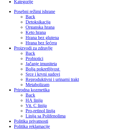
Kategorije
Posebni režimi ishrane
Back
Detoksikacija
Organska hrana
Keto hrana
Hrana bez glutena
Hrana bez šećera
Proizvodi za zdravlje
Back
Probiotici
Jačanje imuniteta
Bolja pokretljivost
Srce i krvni sudovi
Reproduktivni i urinarni trakt
Metabolizam
Prirodna kozmetika
Back
HA linija
Vit. C linija
Pro-retinol linija
Linija sa Polifenolima
Politika privatnosti
Politika reklamacije