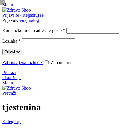
Menu
pinup
Prijavi se / Registruj se
mosbet casino
mosbet
mostbet казино
Prijava
Kreiraj nalog
Korisničko ime ili adresa e-pošte
*
Lozinka
*
Prijavi se
Zaboravljena lozinka?
Zapamti me
Pretraži
Lista želja
Menu
Pretraži
tjestenina
Kategorije