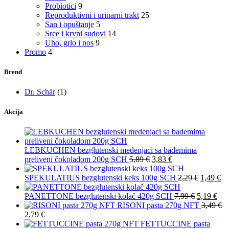
Probiotici
9
Reproduktivni i urinarni trakt
25
San i opuštanje
5
Srce i krvni sudovi
14
Uho, grlo i nos
9
Promo
4
Brend
Dr. Schär
(1)
Akcija
LEBKUCHEN bezglutenski medenjaci sa bademima
preliveni čokoladom 200g SCH
5,89
€
3,83
€
SPEKULATIUS bezglutenski keks 100g SCH
2,29
€
1,49
€
PANETTONE bezglutenski kolač 420g SCH
7,99
€
5,19
€
RISONI pasta 270g NFT
3,49
€
2,79
€
FETTUCCINE pasta