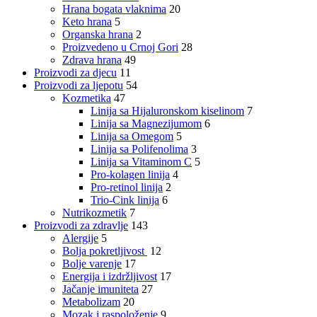
Hrana bogata vlaknima
20
Keto hrana
5
Organska hrana
2
Proizvedeno u Crnoj Gori
28
Zdrava hrana
49
Proizvodi za djecu
11
Proizvodi za ljepotu
54
Kozmetika
47
Linija sa Hijaluronskom kiselinom
7
Linija sa Magnezijumom
6
Linija sa Omegom
5
Linija sa Polifenolima
3
Linija sa Vitaminom C
5
Pro-kolagen linija
4
Pro-retinol linija
2
Trio-Cink linija
6
Nutrikozmetik
7
Proizvodi za zdravlje
143
Alergije
5
Bolja pokretljivost
12
Bolje varenje
17
Energija i izdržljivost
17
Jačanje imuniteta
27
Metabolizam
20
Mozak i raspoloženje
9