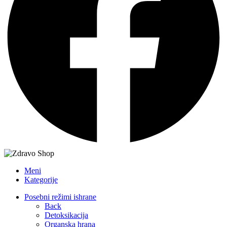
Meni
Kategorije
Posebni režimi ishrane
Back
Detoksikacija
Organska hrana