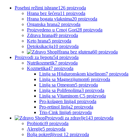
Posebni režimi ishrane
126 proizvoda
Hrana bez šećera
11 proizvoda
Hrana bogata vlaknima
20 proizvoda
Organska hrana
2 proizvoda
Proizvedeno u Crnoj Gori
28 proizvoda
Zdrava hrana
49 proizvoda
Keto hrana
5 proizvoda
Detoksikacija
10 proizvoda
Hrana bez glutena
60 proizvoda
Proizvodi za ljepotu
54 proizvoda
Nutrikozmetik
7 proizvoda
Kozmetika
47 proizvoda
Linija sa Hijaluronskom kiselinom
7 proizvoda
Linija sa Magnezijumom
6 proizvoda
Linija sa Omegom
5 proizvoda
Linija sa Polifenolima
3 proizvoda
Linija sa Vitaminom C
5 proizvoda
Pro-kolagen linija
4 proizvoda
Pro-retinol linija
2 proizvoda
Trio-Cink linija
6 proizvoda
Proizvodi za zdravlje
143 proizvoda
Probiotici
9 proizvoda
Alergije
5 proizvoda
Bolja pokretljivost
12 proizvoda