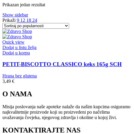
Prikazan jedan rezultat
Show sidebar
Prikaži
9
12
18
24
Quick view
Dodaj u listu želja
Dodaj u korpu
PETIT-BISCOTTO CLASSICO keks 165g SCH
Hrana bez glutena
3,49
€
O NAMA
Misija poslovanja naše apoteke nalaže da našim kupcima osiguramo
najkvalitetnije proizvode koji su proizvedeni po načelima
uvažavanja čovjeka, njegovog zdravlja i okoline u kojoj živi.
KONTAKTIRAJTE NAS