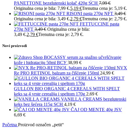
PANETTONE bezglutenski kolač 420g SCH
7,99
€
Originalna cena je bila: 7,99 €.
5,19
€
Trenutna cena je: 5,19 €.
RISONI pasta 270g NFT
3,49
€
Originalna cena je bila: 3,49 €.
2,79
€
Trenutna cena je: 2,79 €.
FETTUCCINE pasta
270g NFT
3,49
€
Originalna cena je bila:
3,49 €.
2,79
€
Trenutna cena je: 2,79 €.
Novi proizvodi
BOCASSY serum za snažno učvršćivanje
kože i hidrataciju 50ml ВСУ
38,99
€
NVX
Re PRO RETINOL balzam za čišćenje 150ml
24,99
€
GULLON BIO ORGANIC 4 CEREALS WITH SPELT
keks sa 4 vrste cerealija i speltom 170g
2,69
€
VANILLA CREAMS bezglutenski
keks bez šećera 115g SCH
4,19
€
ČAJ OD MENTE 40g JSV
6,69
€
Početna
Proizvod označen „petit“