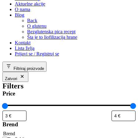
Aktuelne akcije
O nama
Blog
Back
O glutenu
Bezglutenska pica recept
Šta je to liofilizacija hrane
Kontakt
Lista želja
Prijavi se / Registruj se
Filtriraj proizvode
Zatvori
Filters
Price
Brend
Brend