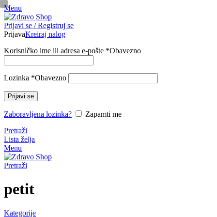
Menu
pinup
Prijavi se / Registruj se
mosbet casino
mosbet
mostbet казино
Prijava
Kreiraj nalog
Korisničko ime ili adresa e-pošte
*
Obavezno
Lozinka
*
Obavezno
Prijavi se
Zaboravljena lozinka?
Zapamti me
Pretraži
Lista želja
Menu
Pretraži
petit
Kategorije