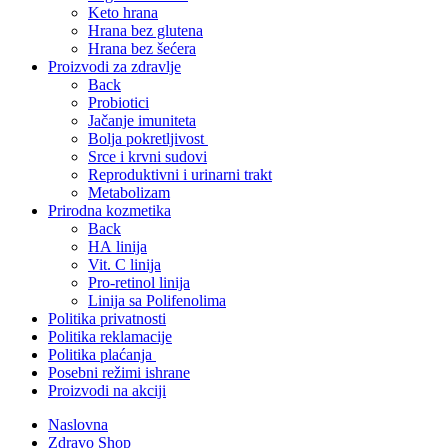
Keto hrana
Hrana bez glutena
Hrana bez šećera
Proizvodi za zdravlje
Back
Probiotici
Jačanje imuniteta
Bolja pokretljivost
Srce i krvni sudovi
Reproduktivni i urinarni trakt
Metabolizam
Prirodna kozmetika
Back
HA linija
Vit. C linija
Pro-retinol linija
Linija sa Polifenolima
Politika privatnosti
Politika reklamacije
Politika plaćanja
Posebni režimi ishrane
Proizvodi na akciji
Naslovna
Zdravo Shop