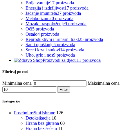
Bolje varenje
17 proizvoda
Energija i izdržljivost
17 proizvoda
Jačanje imuniteta
27 proizvoda
Metabolizam
20 proizvoda
Mozak i raspoloženje
9 proizvoda
Oči
5 proizvoda
Ostalo
4 proizvoda
Reproduktivni i urinarni trakt
25 proizvoda
San i opuštanje
5 proizvoda
Srce i krvni sudovi
14 proizvoda
Uho, grlo i nos
9 proizvoda
Proizvodi za djecu
11 proizvoda
Filtriraj po ceni
Minimalna cena
Maksimalna cena
Filter
Kategorije
Posebni režimi ishrane
126
Detoksikacija
10
Hrana bez glutena
60
Hrana bez šećera
11