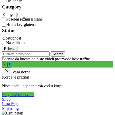
Dr. Schär
Category
Kategorija
Posebni režimi ishrane
Hrana bez glutena
Status
Dostupnost
Na zalihama
Prihvati
Search
Počnite da kucate da biste videli proizvode koje tražite.
0
Vaša korpa
Korpa je prazna!
Niste dodali nijedan proizvod u korpu.
Pregledaj proizvode
Shop
Lista želja
Moj nalog