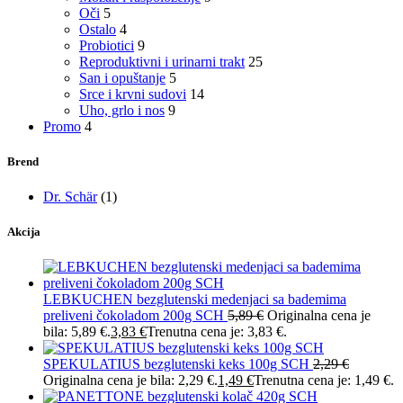
Oči
5
Ostalo
4
Probiotici
9
Reproduktivni i urinarni trakt
25
San i opuštanje
5
Srce i krvni sudovi
14
Uho, grlo i nos
9
Promo
4
Brend
Dr. Schär
(1)
Akcija
LEBKUCHEN bezglutenski medenjaci sa bademima
preliveni čokoladom 200g SCH
5,89
€
Originalna cena je
bila: 5,89 €.
3,83
€
Trenutna cena je: 3,83 €.
SPEKULATIUS bezglutenski keks 100g SCH
2,29
€
Originalna cena je bila: 2,29 €.
1,49
€
Trenutna cena je: 1,49 €.