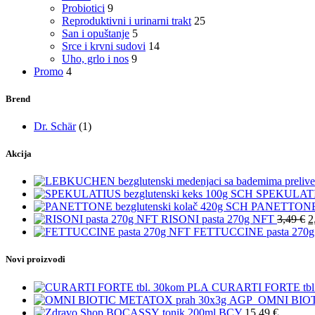
Probiotici
9
Reproduktivni i urinarni trakt
25
San i opuštanje
5
Srce i krvni sudovi
14
Uho, grlo i nos
9
Promo
4
Brend
Dr. Schär
(1)
Akcija
SPEKULATIU
PANETTONE b
RISONI pasta 270g NFT
3,49
€
2
FETTUCCINE pasta 270
Novi proizvodi
CURARTI FORTE tbl
OMNI BIOT
BOCASSY tonik 200ml ВСУ
15,49
€