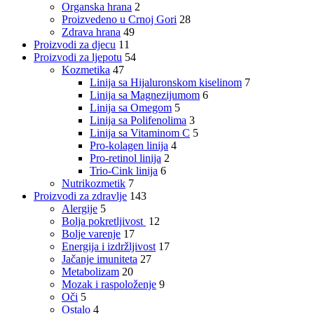
Organska hrana
2
Proizvedeno u Crnoj Gori
28
Zdrava hrana
49
Proizvodi za djecu
11
Proizvodi za ljepotu
54
Kozmetika
47
Linija sa Hijaluronskom kiselinom
7
Linija sa Magnezijumom
6
Linija sa Omegom
5
Linija sa Polifenolima
3
Linija sa Vitaminom C
5
Pro-kolagen linija
4
Pro-retinol linija
2
Trio-Cink linija
6
Nutrikozmetik
7
Proizvodi za zdravlje
143
Alergije
5
Bolja pokretljivost
12
Bolje varenje
17
Energija i izdržljivost
17
Jačanje imuniteta
27
Metabolizam
20
Mozak i raspoloženje
9
Oči
5
Ostalo
4