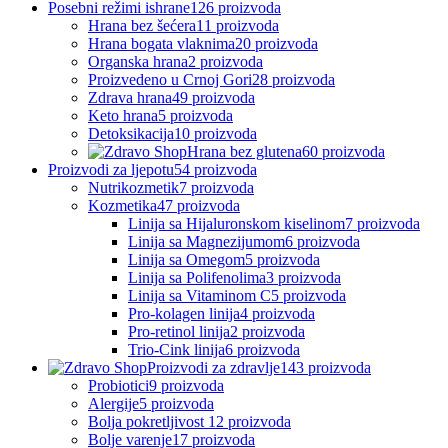
Posebni režimi ishrane
126 proizvoda
Hrana bez šećera
11 proizvoda
Hrana bogata vlaknima
20 proizvoda
Organska hrana
2 proizvoda
Proizvedeno u Crnoj Gori
28 proizvoda
Zdrava hrana
49 proizvoda
Keto hrana
5 proizvoda
Detoksikacija
10 proizvoda
Hrana bez glutena
60 proizvoda
Proizvodi za ljepotu
54 proizvoda
Nutrikozmetik
7 proizvoda
Kozmetika
47 proizvoda
Linija sa Hijaluronskom kiselinom
7 proizvoda
Linija sa Magnezijumom
6 proizvoda
Linija sa Omegom
5 proizvoda
Linija sa Polifenolima
3 proizvoda
Linija sa Vitaminom C
5 proizvoda
Pro-kolagen linija
4 proizvoda
Pro-retinol linija
2 proizvoda
Trio-Cink linija
6 proizvoda
Proizvodi za zdravlje
143 proizvoda
Probiotici
9 proizvoda
Alergije
5 proizvoda
Bolja pokretljivost
12 proizvoda
Bolje varenje
17 proizvoda