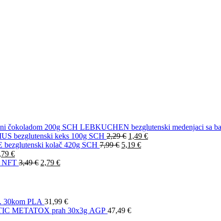
LEBKUCHEN bezglutenski medenjaci sa ba
S bezglutenski keks 100g SCH
2,29
€
1,49
€
ezglutenski kolač 420g SCH
7,99
€
5,19
€
,79
€
g NFT
3,49
€
2,79
€
. 30kom PLA
31,99
€
IC METATOX prah 30x3g AGP
47,49
€