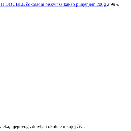
BLE čokoladni biskvit sa kakao punjenjem 200g
2,99
€
eka, njegovog zdravlja i okoline u kojoj živi.