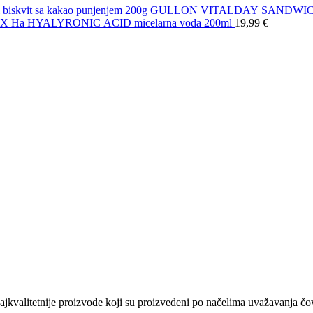
GULLON VITALDAY SANDWICH DOU
X Ha HYALYRONIC ACID micelarna voda 200ml
19,99
€
kvalitetnije proizvode koji su proizvedeni po načelima uvažavanja čovj