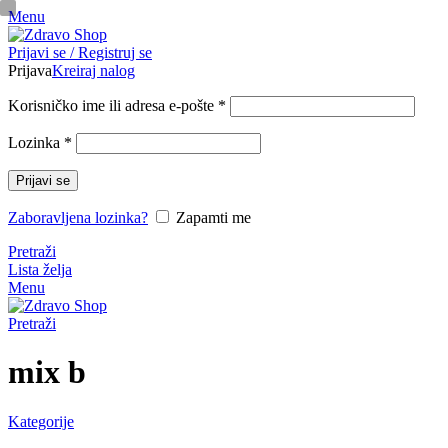
Menu
pinup
Prijavi se / Registruj se
mosbet casino
mosbet
mostbet казино
Prijava
Kreiraj nalog
Korisničko ime ili adresa e-pošte
*
Lozinka
*
Prijavi se
Zaboravljena lozinka?
Zapamti me
Pretraži
Lista želja
Menu
Pretraži
mix b
Kategorije