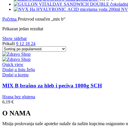
NV
Početna
Proizvod označen „mix b“
Prikazan jedan rezultat
Show sidebar
Prikaži
9
12
18
24
Quick view
Dodaj u listu želja
Dodaj u korpu
MIX B brašno za hleb i peciva 1000g SCH
Hrana bez glutena
6,19
€
O NAMA
Misija poslovanja naše apoteke nalaže da našim kupcima osiguramo naj