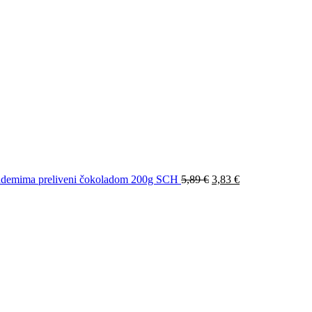
demima preliveni čokoladom 200g SCH
5,89
€
3,83
€