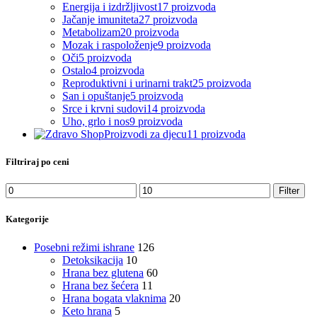
Energija i izdržljivost
17 proizvoda
Jačanje imuniteta
27 proizvoda
Metabolizam
20 proizvoda
Mozak i raspoloženje
9 proizvoda
Oči
5 proizvoda
Ostalo
4 proizvoda
Reproduktivni i urinarni trakt
25 proizvoda
San i opuštanje
5 proizvoda
Srce i krvni sudovi
14 proizvoda
Uho, grlo i nos
9 proizvoda
Proizvodi za djecu
11 proizvoda
Filtriraj po ceni
Filter
Kategorije
Posebni režimi ishrane
126
Detoksikacija
10
Hrana bez glutena
60
Hrana bez šećera
11
Hrana bogata vlaknima
20
Keto hrana
5