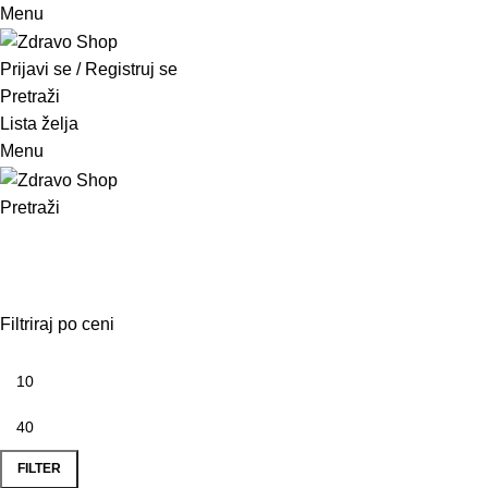
Menu
pinup
mosbet casino
mosbet
mostbet казино
Prijavi se / Registruj se
Pretraži
Lista želja
Menu
Pretraži
mineral
Kategorije
Filtriraj po ceni
FILTER