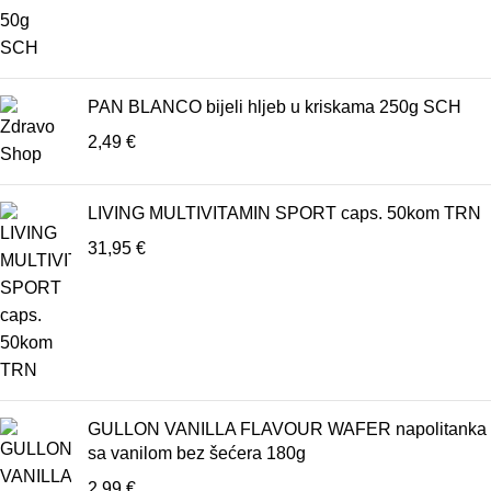
PAN BLANCO bijeli hljeb u kriskama 250g SCH
2,49
€
LIVING MULTIVITAMIN SPORT caps. 50kom TRN
31,95
€
GULLON VANILLA FLAVOUR WAFER napolitanka
sa vanilom bez šećera 180g
2,99
€