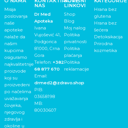
O NAMA
KONTAKTIRAJTE
KORISNI
KATEGORIJE
NAS
LINKOVI
Misija
Hrana bez
Dr Med
Shop
poslovanja
glutena
Apoteka
Blog
naše
Hrana bez
Ivana
Moj nalog
apoteke
šećera
Vujošević 41,
Politika
nalaže da
Detoksikacija
Podgorica
privatnosti
našim
Prirodna
81000, Crna
Politika
kupcima
kozmetika
Gora
plaćanja
osiguramo
Telefon:
+382
Politika
najkvalitetnije
68 877 670
reklamacije
proizvode
Email:
koji su
drmed2@zdravo.shop
proizvedeni
PIB:
po načelima
03658198
uvažavanja
MB:
čovjeka,
80030607
njegovog
zdravlja i
okoline u