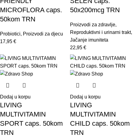
FRIENDLY
SELEN caps.
MICROFLORA caps.
50x200mcg TRN
50kom TRN
Proizvodi za zdravlje
,
Reproduktivni i urinarni trakt
,
Probiotici
,
Proizvodi za djecu
Jačanje imuniteta
17,95
€
22,95
€
Dodaj u korpu
Dodaj u korpu
LIVING
LIVING
MULTIVITAMIN
MULTIVITAMIN
SPORT caps. 50kom
CHILD caps. 50kom
TRN
TRN