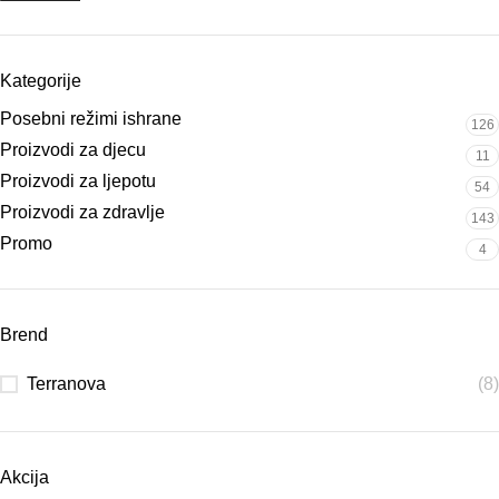
Kategorije
Posebni režimi ishrane
126
Proizvodi za djecu
11
Proizvodi za ljepotu
54
Proizvodi za zdravlje
143
Promo
4
Brend
Terranova
(8)
Akcija