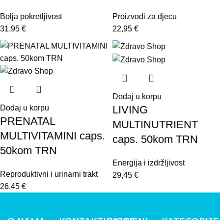
Bolja pokretljivost
Proizvodi za djecu
31,95
€
22,95
€
Dodaj u korpu
LIVING
Dodaj u korpu
PRENATAL
MULTINUTRIENT
MULTIVITAMINI caps.
caps. 50kom TRN
50kom TRN
Energija i izdržljivost
Reproduktivni i urinarni trakt
29,45
€
26,45
€