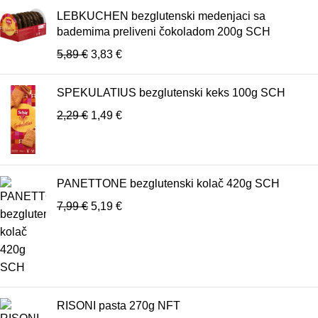
LEBKUCHEN bezglutenski medenjaci sa
bademima preliveni čokoladom 200g SCH
5,89
€
3,83
€
SPEKULATIUS bezglutenski keks 100g SCH
2,29
€
1,49
€
PANETTONE bezglutenski kolač 420g SCH
7,99
€
5,19
€
RISONI pasta 270g NFT