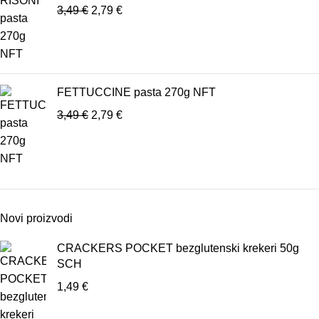
3,49
€
2,79
€
FETTUCCINE pasta 270g NFT
3,49
€
2,79
€
Novi proizvodi
CRACKERS POCKET bezglutenski krekeri 50g
SCH
1,49
€