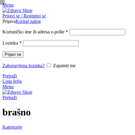
Menu
pinup
Prijavi se / Registruj se
mosbet casino
mosbet
mostbet казино
Prijava
Kreiraj nalog
Korisničko ime ili adresa e-pošte
*
Lozinka
*
Prijavi se
Zaboravljena lozinka?
Zapamti me
Pretraži
Lista želja
Menu
Pretraži
brašno
Kategorije