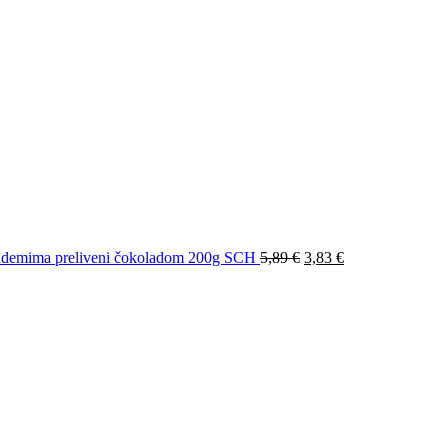
demima preliveni čokoladom 200g SCH
5,89
€
3,83
€