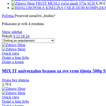
FRUIT MUSLI voćni musli 375g SCH
6,39
€
Početna
Proizvod označen „brašno“
Prikazano je svih 4 rezultata
Show sidebar
Prikaži
9
12
18
24
Quick view
Dodaj u listu želja
Dodaj u korpu
MIX IT univerzalno brasno za sve vrste tijesta 500g
Hrana bez glutena
2,79
€
Quick view
Dodaj u listu želja
Dodaj u korpu