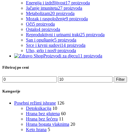
Energija i izdržljivost
17 proizvoda
Jačanje imuniteta
27 proizvoda
Metabolizam
20 proizvoda
Mozak i raspoloženje
9 proizvoda
Oči
5 proizvoda
Ostalo
4 proizvoda
Reproduktivni i urinarni trakt
25 proizvoda
San i opuštanje
5 proizvoda
Srce i krvni sudovi
14 proizvoda
Uho, grlo i nos
9 proizvoda
Proizvodi za djecu
11 proizvoda
Filtriraj po ceni
Filter
Kategorije
Posebni režimi ishrane
126
Detoksikacija
10
Hrana bez glutena
60
Hrana bez šećera
11
Hrana bogata vlaknima
20
Keto hrana
5