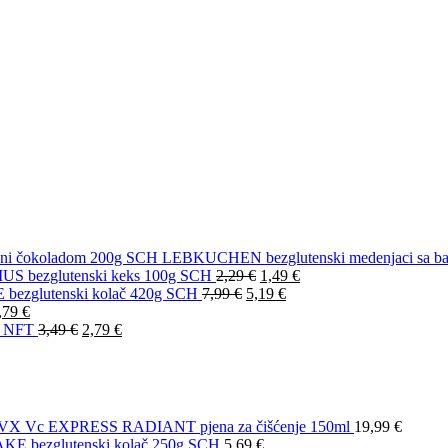
LEBKUCHEN bezglutenski medenjaci sa ba
S bezglutenski keks 100g SCH
2,29
€
1,49
€
ezglutenski kolač 420g SCH
7,99
€
5,19
€
,79
€
g NFT
3,49
€
2,79
€
VX Vc EXPRESS RADIANT pjena za čišćenje 150ml
19,99
€
 bezglutenski kolač 250g SCH
5,69
€