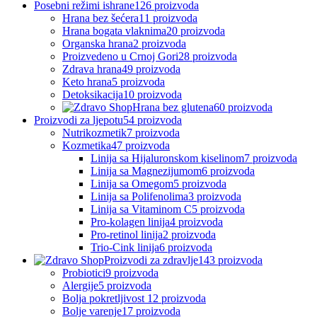
Posebni režimi ishrane
126 proizvoda
Hrana bez šećera
11 proizvoda
Hrana bogata vlaknima
20 proizvoda
Organska hrana
2 proizvoda
Proizvedeno u Crnoj Gori
28 proizvoda
Zdrava hrana
49 proizvoda
Keto hrana
5 proizvoda
Detoksikacija
10 proizvoda
Hrana bez glutena
60 proizvoda
Proizvodi za ljepotu
54 proizvoda
Nutrikozmetik
7 proizvoda
Kozmetika
47 proizvoda
Linija sa Hijaluronskom kiselinom
7 proizvoda
Linija sa Magnezijumom
6 proizvoda
Linija sa Omegom
5 proizvoda
Linija sa Polifenolima
3 proizvoda
Linija sa Vitaminom C
5 proizvoda
Pro-kolagen linija
4 proizvoda
Pro-retinol linija
2 proizvoda
Trio-Cink linija
6 proizvoda
Proizvodi za zdravlje
143 proizvoda
Probiotici
9 proizvoda
Alergije
5 proizvoda
Bolja pokretljivost
12 proizvoda
Bolje varenje
17 proizvoda