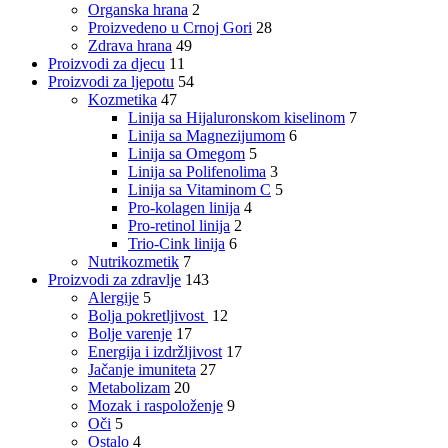
Organska hrana
2
Proizvedeno u Crnoj Gori
28
Zdrava hrana
49
Proizvodi za djecu
11
Proizvodi za ljepotu
54
Kozmetika
47
Linija sa Hijaluronskom kiselinom
7
Linija sa Magnezijumom
6
Linija sa Omegom
5
Linija sa Polifenolima
3
Linija sa Vitaminom C
5
Pro-kolagen linija
4
Pro-retinol linija
2
Trio-Cink linija
6
Nutrikozmetik
7
Proizvodi za zdravlje
143
Alergije
5
Bolja pokretljivost
12
Bolje varenje
17
Energija i izdržljivost
17
Jačanje imuniteta
27
Metabolizam
20
Mozak i raspoloženje
9
Oči
5
Ostalo
4