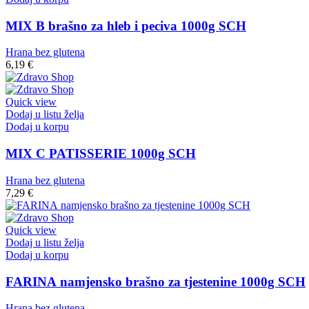
MIX B brašno za hleb i peciva 1000g SCH
Hrana bez glutena
6,19
€
Quick view
Dodaj u listu želja
Dodaj u korpu
MIX C PATISSERIE 1000g SCH
Hrana bez glutena
7,29
€
Quick view
Dodaj u listu želja
Dodaj u korpu
FARINA namjensko brašno za tjestenine 1000g SCH
Hrana bez glutena