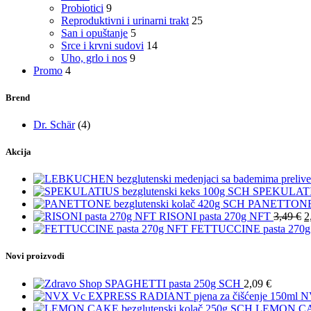
Probiotici
9
Reproduktivni i urinarni trakt
25
San i opuštanje
5
Srce i krvni sudovi
14
Uho, grlo i nos
9
Promo
4
Brend
Dr. Schär
(4)
Akcija
SPEKULATIU
PANETTONE b
RISONI pasta 270g NFT
3,49
€
2
FETTUCCINE pasta 270
Novi proizvodi
SPAGHETTI pasta 250g SCH
2,09
€
N
LEMON CAKE