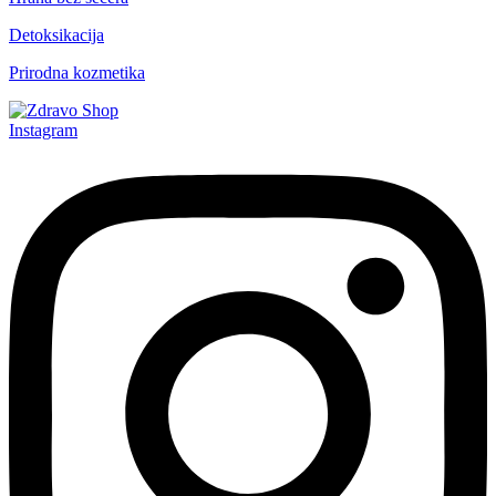
Detoksikacija
Prirodna kozmetika
Instagram