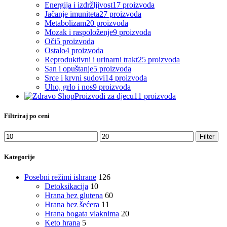
Energija i izdržljivost
17 proizvoda
Jačanje imuniteta
27 proizvoda
Metabolizam
20 proizvoda
Mozak i raspoloženje
9 proizvoda
Oči
5 proizvoda
Ostalo
4 proizvoda
Reproduktivni i urinarni trakt
25 proizvoda
San i opuštanje
5 proizvoda
Srce i krvni sudovi
14 proizvoda
Uho, grlo i nos
9 proizvoda
Proizvodi za djecu
11 proizvoda
Filtriraj po ceni
Minimalna
Maksimalna
Filter
cena
cena
Kategorije
Posebni režimi ishrane
126
Detoksikacija
10
Hrana bez glutena
60
Hrana bez šećera
11
Hrana bogata vlaknima
20
Keto hrana
5