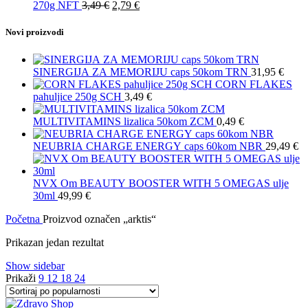
je
je:
Originalna
Trenutna
7,99 €.
270g NFT
3,49
€
2,79
€
bila:
2,79 €.
cena
cena
3,49 €.
je
je:
Novi proizvodi
bila:
2,79 €.
3,49 €.
SINERGIJA ZA MEMORIJU caps 50kom TRN
31,95
€
CORN FLAKES
pahuljice 250g SCH
3,49
€
MULTIVITAMINS lizalica 50kom ZCM
0,49
€
NEUBRIA CHARGE ENERGY caps 60kom NBR
29,49
€
NVX Om BEAUTY BOOSTER WITH 5 OMEGAS ulje
30ml
49,99
€
Početna
Proizvod označen „arktis“
Prikazan jedan rezultat
Show sidebar
Prikaži
9
12
18
24