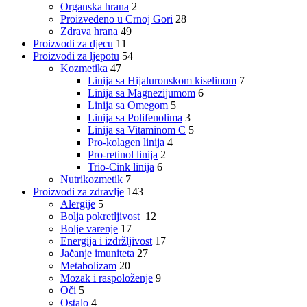
Organska hrana
2
Proizvedeno u Crnoj Gori
28
Zdrava hrana
49
Proizvodi za djecu
11
Proizvodi za ljepotu
54
Kozmetika
47
Linija sa Hijaluronskom kiselinom
7
Linija sa Magnezijumom
6
Linija sa Omegom
5
Linija sa Polifenolima
3
Linija sa Vitaminom C
5
Pro-kolagen linija
4
Pro-retinol linija
2
Trio-Cink linija
6
Nutrikozmetik
7
Proizvodi za zdravlje
143
Alergije
5
Bolja pokretljivost
12
Bolje varenje
17
Energija i izdržljivost
17
Jačanje imuniteta
27
Metabolizam
20
Mozak i raspoloženje
9
Oči
5
Ostalo
4