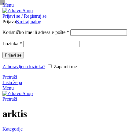
Menu
pinup
Prijavi se / Registruj se
mosbet casino
mosbet
mostbet казино
Prijava
Kreiraj nalog
Obavezno
Korisničko ime ili adresa e-pošte
*
Obavezno
Lozinka
*
Prijavi se
Zaboravljena lozinka?
Zapamti me
Pretraži
Lista želja
Menu
Pretraži
arktis
Kategorije