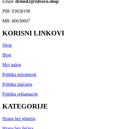
Email:
drmed2@zdravo.shop
PIB: 03658198
MB: 80030607
KORISNI LINKOVI
Shop
Blog
Moj nalog
Politika privatnosti
Politika plaćanja
Politika reklamacije
KATEGORIJE
Hrana bez glutena
Hrana bez šećera