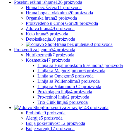
Posebni režimi ishrane
126 proizvoda
Hrana bez šećera
11 proizvoda
Hrana bogata vlaknima
20 proizvoda
Organska hrana
2 proizvoda
Proizvedeno u Crnoj Gori
28 proizvoda
Zdrava hrana
49 proizvoda
Keto hrana
5 proizvoda
Detoksikacija
10 proizvoda
Hrana bez glutena
60 proizvoda
Proizvodi za ljepotu
54 proizvoda
Nutrikozmetik
7 proizvoda
Kozmetika
47 proizvoda
Linija sa Hijaluronskom kiselinom
7 proizvoda
Linija sa Magnezijumom
6 proizvoda
Linija sa Omegom
5 proizvoda
Linija sa Polifenolima
3 proizvoda
Linija sa Vitaminom C
5 proizvoda
Pro-kolagen linija
4 proizvoda
Pro-retinol linija
2 proizvoda
Trio-Cink linija
6 proizvoda
Proizvodi za zdravlje
143 proizvoda
Probiotici
9 proizvoda
Alergije
5 proizvoda
Bolja pokretljivost
12 proizvoda
Bolje varenje
17 proizvoda