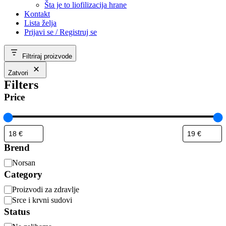
Šta je to liofilizacija hrane
Kontakt
Lista želja
Prijavi se / Registruj se
Filtriraj proizvode
Zatvori
Filters
Price
Brend
Brend
Norsan
Category
Kategorija
Proizvodi za zdravlje
Srce i krvni sudovi
Status