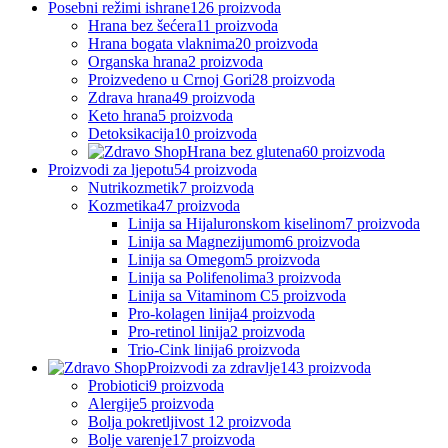
Posebni režimi ishrane
126 proizvoda
Hrana bez šećera
11 proizvoda
Hrana bogata vlaknima
20 proizvoda
Organska hrana
2 proizvoda
Proizvedeno u Crnoj Gori
28 proizvoda
Zdrava hrana
49 proizvoda
Keto hrana
5 proizvoda
Detoksikacija
10 proizvoda
Hrana bez glutena
60 proizvoda
Proizvodi za ljepotu
54 proizvoda
Nutrikozmetik
7 proizvoda
Kozmetika
47 proizvoda
Linija sa Hijaluronskom kiselinom
7 proizvoda
Linija sa Magnezijumom
6 proizvoda
Linija sa Omegom
5 proizvoda
Linija sa Polifenolima
3 proizvoda
Linija sa Vitaminom C
5 proizvoda
Pro-kolagen linija
4 proizvoda
Pro-retinol linija
2 proizvoda
Trio-Cink linija
6 proizvoda
Proizvodi za zdravlje
143 proizvoda
Probiotici
9 proizvoda
Alergije
5 proizvoda
Bolja pokretljivost
12 proizvoda
Bolje varenje
17 proizvoda