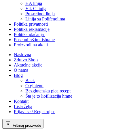
HA linija
Vit. C linija
Pro-retinol linija
Linija sa Polifenolima
Politika privatnosti
Politika reklamacije
Politika plaćanja
Posebni režimi ishrane
Proizvodi na akciji
Naslovna
Zdravo Shop
Aktuelne akcije
O nama
Blog
Back
O glutenu
Bezglutenska pica recept
Šta je to liofilizacija hrane
Kontakt
Lista želja
Prijavi se / Registruj se
Filtriraj proizvode