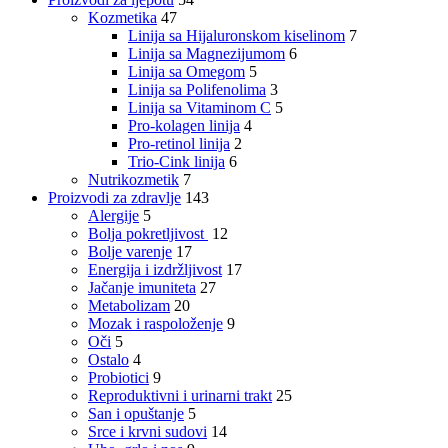
Kozmetika
47
Linija sa Hijaluronskom kiselinom
7
Linija sa Magnezijumom
6
Linija sa Omegom
5
Linija sa Polifenolima
3
Linija sa Vitaminom C
5
Pro-kolagen linija
4
Pro-retinol linija
2
Trio-Cink linija
6
Nutrikozmetik
7
Proizvodi za zdravlje
143
Alergije
5
Bolja pokretljivost
12
Bolje varenje
17
Energija i izdržljivost
17
Jačanje imuniteta
27
Metabolizam
20
Mozak i raspoloženje
9
Oči
5
Ostalo
4
Probiotici
9
Reproduktivni i urinarni trakt
25
San i opuštanje
5
Srce i krvni sudovi
14