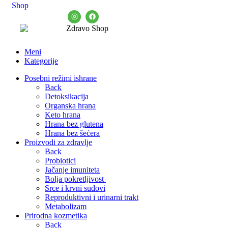
Meni
Kategorije
Posebni režimi ishrane
Back
Detoksikacija
Organska hrana
Keto hrana
Hrana bez glutena
Hrana bez šećera
Proizvodi za zdravlje
Back
Probiotici
Jačanje imuniteta
Bolja pokretljivost
Srce i krvni sudovi
Reproduktivni i urinarni trakt
Metabolizam
Prirodna kozmetika
Back