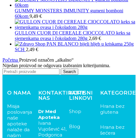
GUMMY MONSTERS IMMUNITY gumeni bomboni
60kom
9,49
€
GULLON CUOR DI CEREALE CIOCCOLATO keks sa
sjemenkama ovasa i čokoladom 280g
2,69
€
PAN BLANCO bijeli hljeb u kriskama 250g
SCH
2,49
€
Početna
Proizvod označen „alkalno“
Nijedan proizvod ne odgovara izabranim kriterijumima.
Search
O NAMA
KONTAKTIRAJTE
KORISNI
KATEGORIJE
NAS
LINKOVI
Misija
Hrana bez
Dr Med
Shop
poslovanja
glutena
Apoteka
naše
Ivana
apoteke
Blog
Hrana bez
Vujošević 41,
nalaže da
šećera
Podgorica
našim