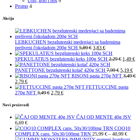
Uho, grlo i nos
9
Promo
4
Akcija
LEBKUCHEN bezglutenski medenjaci sa bademima
preliveni čokoladom 200g SCH
5,89
€
3,83
€
SPEKULATIUS bezglutenski keks 100g SCH
2,29
€
1,49
€
PANETTONE bezglutenski kolač 420g SCH
7,99
€
5,19
€
RISONI pasta 270g NFT
3,49
€
2,79
€
FETTUCCINE pasta
270g NFT
3,49
€
2,79
€
Novi proizvodi
ČAJ OD MENTE 40g JSV
6,69
€
COQ10
COMPLEX caps. 50x30/100mg TRN
25,99
€
–
40,99
€