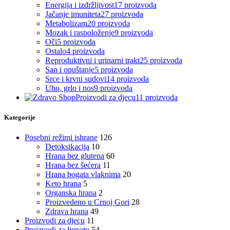
Energija i izdržljivost
17 proizvoda
Jačanje imuniteta
27 proizvoda
Metabolizam
20 proizvoda
Mozak i raspoloženje
9 proizvoda
Oči
5 proizvoda
Ostalo
4 proizvoda
Reproduktivni i urinarni trakt
25 proizvoda
San i opuštanje
5 proizvoda
Srce i krvni sudovi
14 proizvoda
Uho, grlo i nos
9 proizvoda
Proizvodi za djecu
11 proizvoda
Kategorije
Posebni režimi ishrane
126
Detoksikacija
10
Hrana bez glutena
60
Hrana bez šećera
11
Hrana bogata vlaknima
20
Keto hrana
5
Organska hrana
2
Proizvedeno u Crnoj Gori
28
Zdrava hrana
49
Proizvodi za djecu
11
Proizvodi za ljepotu
54