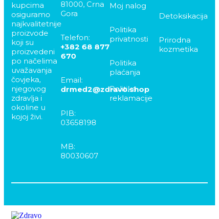
81000, Crna
kupcima
Moj nalog
Gora
osiguramo
Detoksikacija
najkvalitetnije
Politika
proizvode
Telefon:
privatnosti
Prirodna
koji su
+382 68 877
kozmetika
proizvedeni
670
po načelima
Politika
uvažavanja
plaćanja
čovjeka,
Email:
njegovog
Politika
drmed2@zdravo.shop
zdravlja i
reklamacije
okoline u
PIB:
kojoj živi.
03658198
MB:
80030607