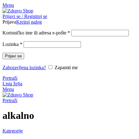
Menu
pinup
Prijavi se / Registruj se
mosbet casino
mosbet
mostbet казино
Prijava
Kreiraj nalog
Korisničko ime ili adresa e-pošte
*
Lozinka
*
Prijavi se
Zaboravljena lozinka?
Zapamti me
Pretraži
Lista želja
Menu
Pretraži
alkalno
Kategorije